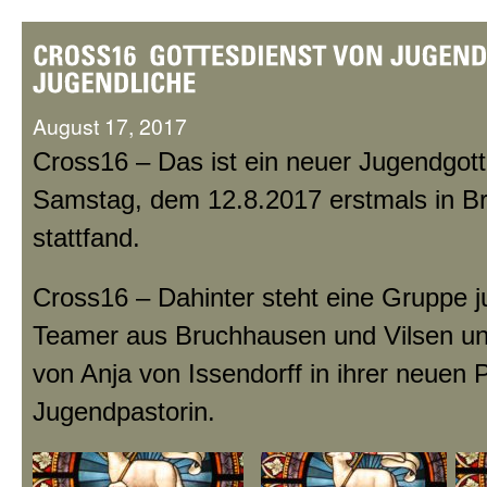
August 17, 2017
Cross16 – Das ist ein neuer Jugendgott
Samstag, dem 12.8.2017 erstmals in B
stattfand.
Cross16 – Dahinter steht eine Gruppe j
Teamer aus Bruchhausen und Vilsen unt
von Anja von Issendorff in ihrer neuen P
Jugendpastorin.