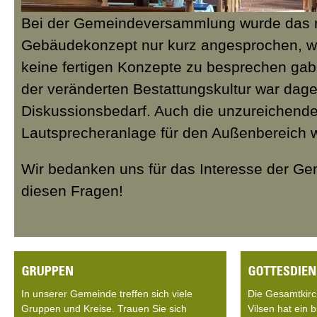
Bei der Gemeindeversammlung wurde das r
Gebäudekonzept nur kurz angesprochen, we
keine fertigen Konzepte zu besprechen gab.
der veränderten Bestattungskultur war dag
Diskussionsbedarf. Auch die unzureichend
Lautsprecheranlage für den Außenbereich 
Wir bedanken uns für das Interesse der Ge
diesen Fragen!
In unserer Gemeinde treffen sich viele
Die Gesamtkir
Gruppen und Kreise. Trauen Sie sich
Vilsen hat ein