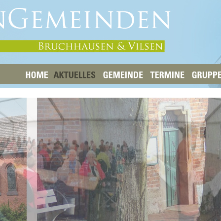
HOME
AKTUELLES
GEMEINDE
TERMINE