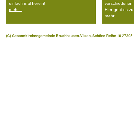
einfach mal herein!
verschiedenen 
mehr...
Hier geht es zu
mehr...
(C) Gesamtkirchengemeinde Bruchhausen-Vilsen, Schöne Reihe 10
27305 