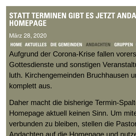
März 28, 2020
Aufgrund der Corona-Krise fallen vorerst
Gottesdienste und sonstigen Veranstalt
luth. Kirchengemeinden Bruchhausen u
komplett aus.
Daher macht die bisherige Termin-Spalt
Homepage aktuell keinen Sinn. Um mit
verbunden zu bleiben, stellen die Pastor
Andachten auf die Homepage und nutze