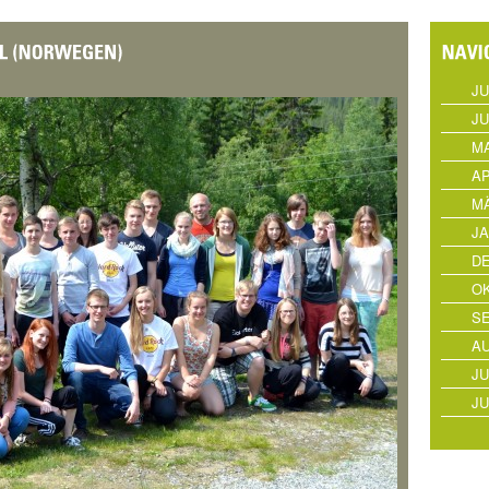
JU
JU
MA
AP
MÄ
JA
D
OK
S
AU
JU
JU