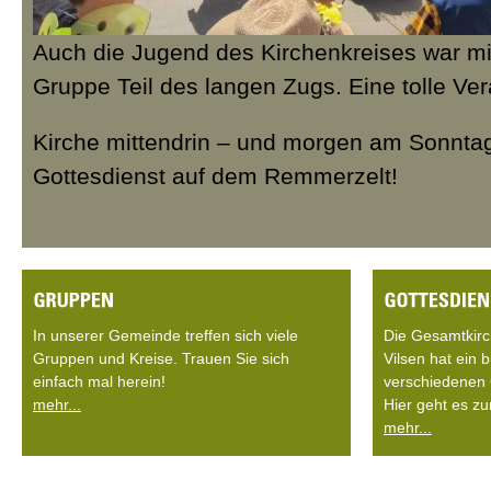
Auch die Jugend des Kirchenkreises war mi
Gruppe Teil des langen Zugs. Eine tolle Vera
Kirche mittendrin – und morgen am Sonnta
Gottesdienst auf dem Remmerzelt!
In unserer Gemeinde treffen sich viele
Die Gesamtkir
Gruppen und Kreise. Trauen Sie sich
Vilsen hat ein
einfach mal herein!
verschiedenen 
mehr...
Hier geht es zu
mehr...