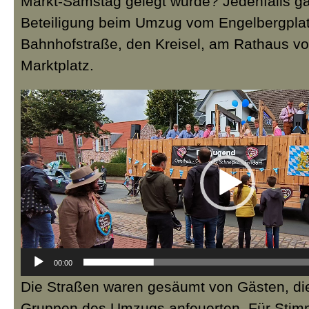
Markt-Samstag gelegt wurde? Jedenfalls ga
Beteiligung beim Umzug vom Engelbergplat
Bahnhofstraße, den Kreisel, am Rathaus vo
Marktplatz.
Video-
Player
00:00
Die Straßen waren gesäumt von Gästen, die
Gruppen des Umzugs anfeuerten. Für Stim