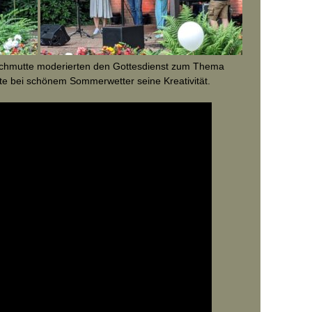
chmutte moderierten den Gottesdienst zum Thema
te bei schönem Sommerwetter seine Kreativität.