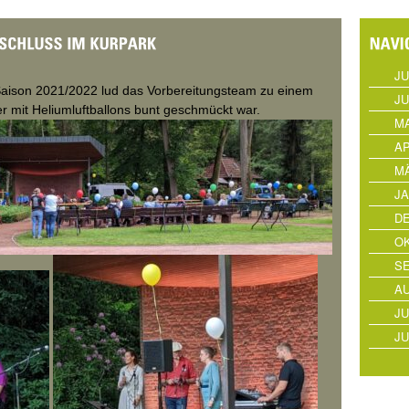
JU
aison 2021/2022 lud das Vorbereitungsteam zu einem
JU
er mit Heliumluftballons bunt geschmückt war.
MA
AP
MÄ
JA
D
OK
S
AU
JU
JU