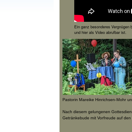
Ein ganz besonderes Vergnügen ber
und hier als Video abrufbar ist.
Pastorin Mareike Hinrichsen-Mohr un
Nach diesem gelungenen Gottesdiens
Getränkebude mit Vorfreude auf den