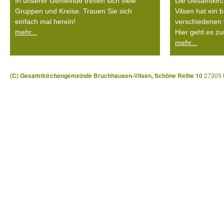
In unserer Gemeinde treffen sich viele
Die Gesamtkir
Gruppen und Kreise. Trauen Sie sich
Vilsen hat ein
einfach mal herein!
verschiedenen 
mehr...
Hier geht es zu
mehr...
(C) Gesamtkirchengemeinde Bruchhausen-Vilsen, Schöne Reihe 10
27305 