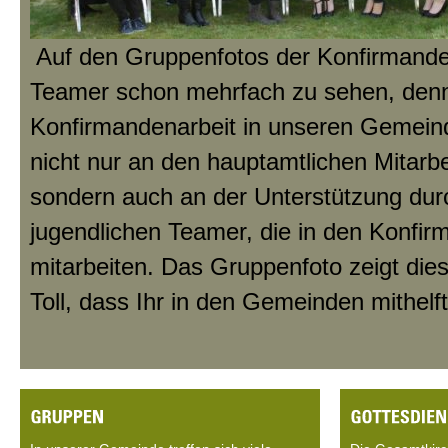
Auf den Gruppenfotos der Konfirmand
Teamer schon mehrfach zu sehen, denn 
Konfirmandenarbeit in unseren Gemein
nicht nur an den hauptamtlichen Mitarbe
sondern auch an der Unterstützung dur
jugendlichen Teamer, die in den Konfi
mitarbeiten. Das Gruppenfoto zeigt die
Toll, dass Ihr in den Gemeinden mithelft