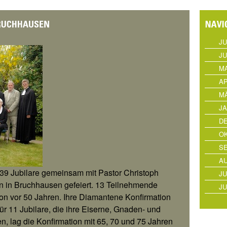
JU
JU
MA
AP
MÄ
JA
D
OK
S
AU
39 Jubilare gemeinsam mit Pastor Christoph
JU
n in Bruchhausen gefeiert. 13 Teilnehmende
JU
tion vor 50 Jahren. Ihre Diamantene Konfirmation
ür 11 Jubilare, die ihre Eiserne, Gnaden- und
, lag die Konfirmation mit 65, 70 und 75 Jahren