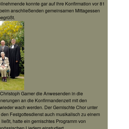
eilnehmende konnte gar auf ihre Konfirmation vor 81
e beim anschließenden gemeinsamen Mittagessen
egrüßt.
or Christoph Gamer die Anwesenden in die
nnerungen an die Konfirmandenzeit mit den
wieder wach werden. Der Gemischte Chor unter
r den Festgottesdienst auch musikalisch zu einem
 ließt, hatte ein gemischtes Programm von
enössischen Liedern einstudiert.