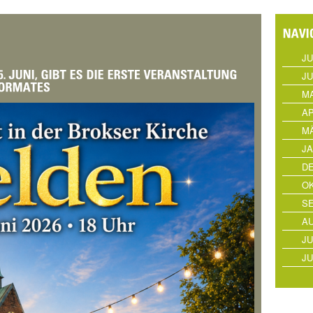
JU
JU
MA
AP
MÄ
JA
D
OK
S
AU
JU
JU