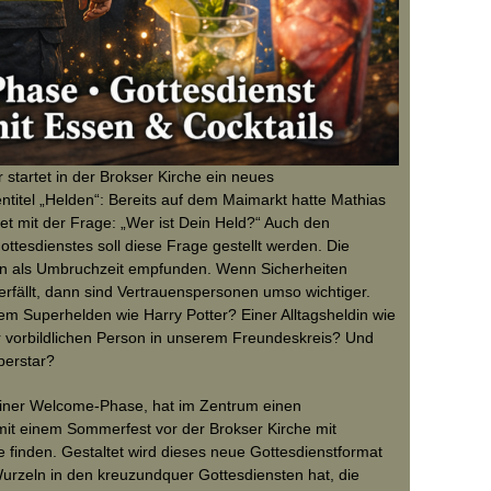
 startet in der Brokser Kirche ein neues
titel „Helden“: Bereits auf dem Maimarkt hatte Mathias
t mit der Frage: „Wer ist Dein Held?“ Auch den
tesdienstes soll diese Frage gestellt werden. Die
hen als Umbruchzeit empfunden. Wenn Sicherheiten
rfällt, dann sind Vertrauenspersonen umso wichtiger.
m Superhelden wie Harry Potter? Einer Alltagsheldin wie
r vorbildlichen Person in unserem Freundeskreis? Und
uperstar?
einer Welcome-Phase, hat im Zentrum einen
it einem Sommerfest vor der Brokser Kirche mit
e finden. Gestaltet wird dieses neue Gottesdienstformat
rzeln in den kreuzundquer Gottesdiensten hat, die