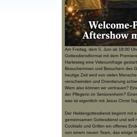
Am Freitag, dem 5. Juni ab 18:00 Uhr
Gottesdienstformat mit dem Premieren
Hartewieg eine Videoumfrage gestarte
Besucherinnen und Besuchern des Got
heutige Zeit wird von vielen Mensc
verschwinden und Orientierung schwe
Wem also können wir vertrauen? Eine
der Pflegerin im Seniorenheim? Eine
was ist eigentlich mit Jesus Christ S
Der Heldengottesdienst beginnt mit 
gemeinsamen Gottesdienst und soll m
Cocktails und Grillen ein offenes End
von einem neuen Team, das einige Wu