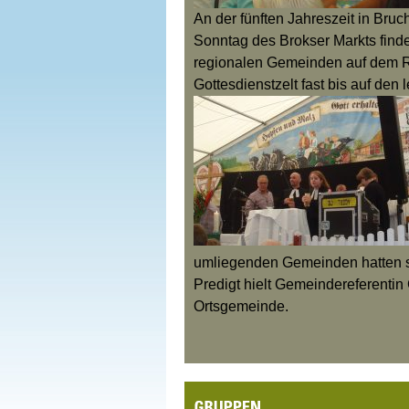
An der fünften Jahreszeit in Bruc
Sonntag des Brokser Markts finde
regionalen Gemeinden auf dem R
Gottesdienstzelt fast bis auf den l
umliegenden Gemeinden hatten sic
Predigt hielt Gemeindereferentin
Ortsgemeinde.