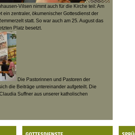
hhausen-Vilsen nimmt auch für die Kirche teil: Am
t ein zentraler, ökumenischer Gottesdienst der
emmerzelt statt. So war auch am 25. August das
etzten Platz besetzt.
Die Pastorinnen und Pastoren der
h die Beiträge untereinander aufgeteilt. Die
 Claudia Suffner aus unserer katholischen