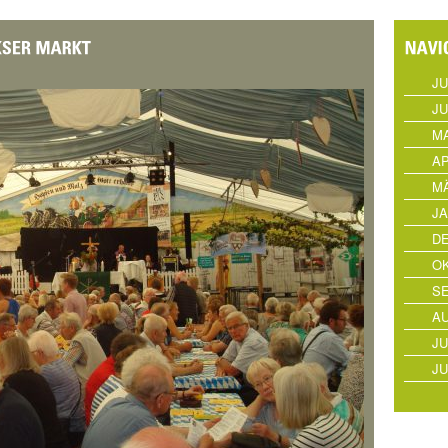
JU
JU
MA
AP
MÄ
JA
D
OK
S
AU
JU
JU