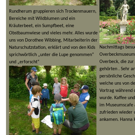
.
Rundherum gruppieren sich Trockenmauern,
Bereiche mit Wildblumen und ein
Kräuterbeet, ein Sumpfbeet, eine
Obstbaumwiese und vieles mehr. Alles wurde
uns von Dorothee Wibbing, Mitarbeiterin der
Nachmittags besu
Naturschutzstation, erklärt und von den Kids
Overbeckmuseum 
sprichwörtlich „unter die Lupe genommen“
Overbeck, die zu
und „erforscht“
gehörten . Sehr a
persönliche Gesch
welche uns von d
Vortrag während 
wurde.
Kaffee und
im Museumscafe ab
zufrieden wieder 
ankamen.
Hanna 