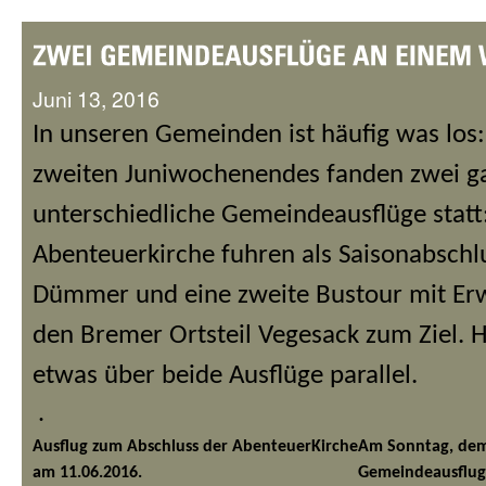
Juni 13, 2016
In unseren Gemeinden ist häufig was los
zweiten Juniwochenendes fanden zwei g
unterschiedliche Gemeindeausflüge statt:
Abenteuerkirche fuhren als Saisonabschl
Dümmer und eine zweite Bustour mit Er
den Bremer Ortsteil Vegesack zum Ziel. H
etwas über beide Ausflüge parallel.
.
Ausflug zum Abschluss der AbenteuerKirche
Am Sonntag, dem 
am 11.06.2016.
Gemeindeausflug