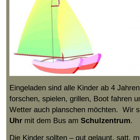
Eingeladen sind alle Kinder ab 4 Jahr
forschen, spielen, grillen, Boot fahren 
Wetter auch planschen möchten. Wir 
Uhr
mit dem Bus am
Schulzentrum
.
Die Kinder sollten – gut gelaunt, satt, 