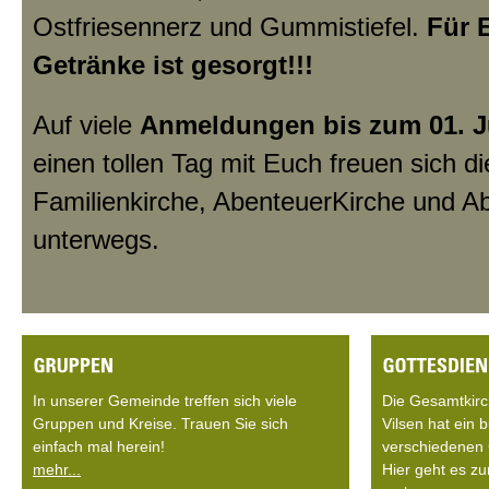
Ostfriesennerz und Gummistiefel.
Für 
Getränke ist gesorgt!!!
Auf viele
Anmeldungen bis zum 01. J
einen tollen Tag mit Euch freuen sich di
Familienkirche, AbenteuerKirche und A
unterwegs.
In unserer Gemeinde treffen sich viele
Die Gesamtkir
Gruppen und Kreise. Trauen Sie sich
Vilsen hat ein
einfach mal herein!
verschiedenen 
mehr...
Hier geht es zu