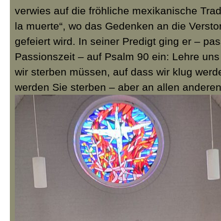
verwies auf die fröhliche mexikanische Trad
la muerte“, wo das Gedenken an die Versto
gefeiert wird. In seiner Predigt ging er – pa
Passionszeit – auf Psalm 90 ein: Lehre un
wir sterben müssen, auf dass wir klug werd
werden Sie sterben – aber an allen anderen