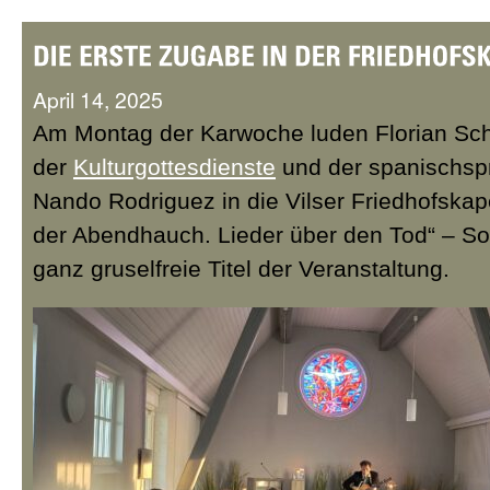
April 14, 2025
Am Montag der Karwoche luden Florian Sch
der
Kulturgottesdienste
und der spanischsp
Nando Rodriguez in die Vilser Friedhofskapel
der Abendhauch. Lieder über den Tod“ – So 
ganz gruselfreie Titel der Veranstaltung.