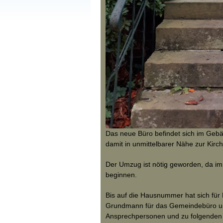
Das neue Büro befindet sich im Gebä
damit in unmittelbarer Nähe zur Kirch
Der Umzug ist nötig geworden, da i
beginnen.
Bis auf die Hausnummer hat sich für 
Grundmann für das Gemeindebüro und
Ansprechpersonen und zu folgenden 