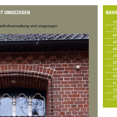
JU
iedhofsverwaltung sind umgezogen.
JU
MA
AP
MÄ
JA
D
OK
S
AU
JU
JU