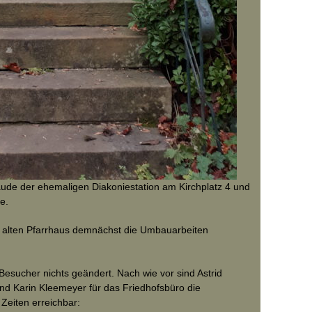
ude der ehemaligen Diakoniestation am Kirchplatz 4 und
e.
m alten Pfarrhaus demnächst die Umbauarbeiten
Besucher nichts geändert. Nach wie vor sind Astrid
 Karin Kleemeyer für das Friedhofsbüro die
Zeiten erreichbar: