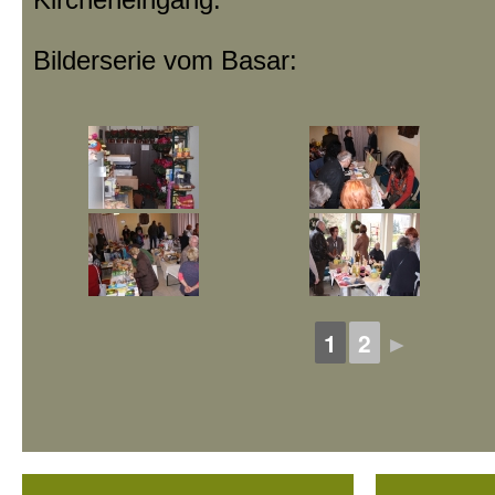
Bilderserie vom Basar:
1
2
►