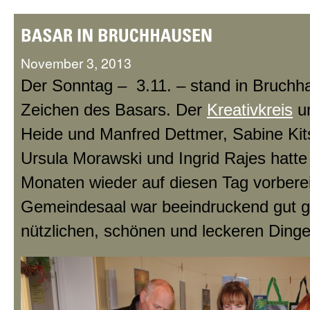
November 3, 2013
Der Sonntag – 3.11. – stand in Bruchh
Zeichen des Basars. Der
Kreativkreis
um
Heide und Manfred Dettmer, Sabine Kit
Ursula Morawski und Ingrid Rajes hatte 
Monaten wieder auf diesen Tag vorberei
Gemeindesaal war beeindruckend gut ge
nützlichen, schönen und leckeren Dinge