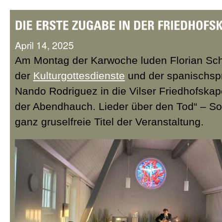
April 14, 2025
Am Montag der Karwoche luden Florian Sch
der
Kulturgottesdienste
und der spanischsp
Nando Rodriguez in die Vilser Friedhofskapel
der Abendhauch. Lieder über den Tod“ – So 
ganz gruselfreie Titel der Veranstaltung.