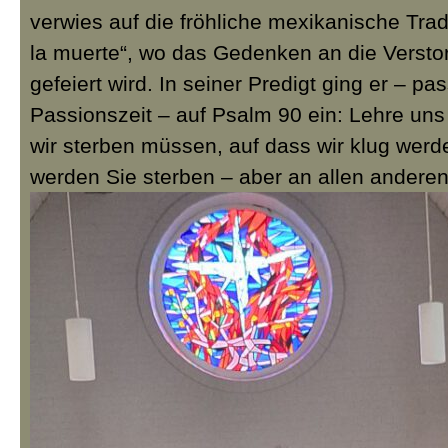
verwies auf die fröhliche mexikanische Trad
la muerte“, wo das Gedenken an die Versto
gefeiert wird. In seiner Predigt ging er – pa
Passionszeit – auf Psalm 90 ein: Lehre un
wir sterben müssen, auf dass wir klug werd
werden Sie sterben – aber an allen anderen