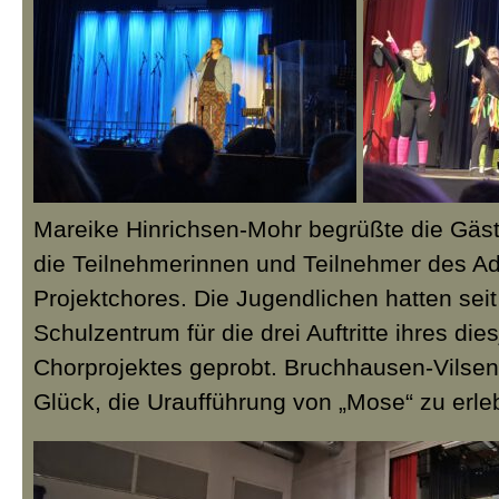
Mareike Hinrichsen-Mohr begrüßte die Gäst
die Teilnehmerinnen und Teilnehmer des Ad
Projektchores. Die Jugendlichen hatten sei
Schulzentrum für die drei Auftritte ihres die
Chorprojektes geprobt. Bruchhausen-Vilsen
Glück, die Uraufführung von „Mose“ zu erle